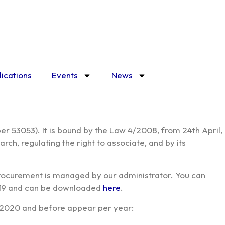
lications
Events
News
er 53053). It is bound by the Law 4/2008, from 24th April,
ch, regulating the right to associate, and by its
Procurement is managed by our administrator. You can
2019 and can be downloaded
here
.
 in 2020 and before appear per year: