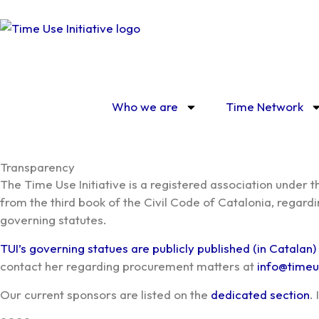
Skip
to
content
Who we are
Time Network
Transparency
The Time Use Initiative is a registered association under 
from the third book of the Civil Code of Catalonia, regard
governing statutes.
TUI’s governing statues are publicly published (in Catalan)
contact her regarding procurement matters at
info@timeu
Our current sponsors are listed on the
dedicated section
.