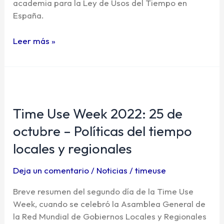
academia para la Ley de Usos del Tiempo en
trabajo
España.
Leer más »
Time
Use
Time Use Week 2022: 25 de
Week
2022:
octubre – Políticas del tiempo
25
locales y regionales
de
octubre
Deja un comentario
/
Noticias
/
timeuse
–
Políticas
Breve resumen del segundo día de la Time Use
del
Week, cuando se celebró la Asamblea General de
tiempo
la Red Mundial de Gobiernos Locales y Regionales
locales