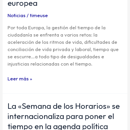
europea
un
tema
Noticias
/
timeuse
urgente
en
Por toda Europa, la gestión del tiempo de la
la
ciudadanía se enfrenta a varios retos: la
agenda
aceleración de los ritmos de vida, dificultades de
europea
conciliación de vida privada y laboral, tiempo que
se escurre…a todo tipo de desigualdades e
injusticias relacionadas con el tiempo.
Leer más »
La «Semana de los Horarios» se
La
«Semana
internacionaliza para poner el
de
tiempo en la agenda política
los