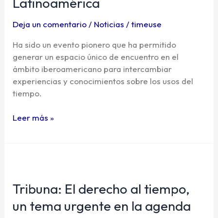
Latinoamérica
Tiempo
ha
Deja un comentario
/
Noticias
/
timeuse
impulsado
Ha sido un evento pionero que ha permitido
las
generar un espacio único de encuentro en el
políticas
ámbito iberoamericano para intercambiar
del
experiencias y conocimientos sobre los usos del
tiempo
tiempo.
en
Latinoamérica
Leer más »
Tribuna:
El
Tribuna: El derecho al tiempo,
derecho
al
un tema urgente en la agenda
tiempo,