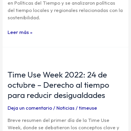
en Políticas del Tiempo y se analizaron políticas
y
del tiempo locales y regionales relacionadas con la
regionales
sostenibilidad.
Leer más »
Time
Use
Time Use Week 2022: 24 de
Week
2022:
octubre – Derecho al tiempo
24
para reducir desigualdades
de
octubre
Deja un comentario
/
Noticias
/
timeuse
–
Derecho
Breve resumen del primer día de la Time Use
al
Week, donde se debatieron los conceptos clave y