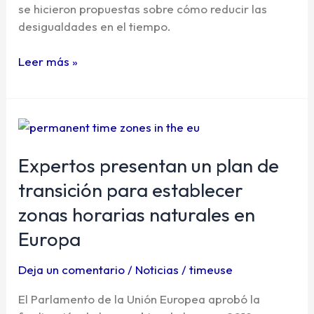
tiempo
se hicieron propuestas sobre cómo reducir las
para
desigualdades en el tiempo.
reducir
desigualdades
Leer más »
Expertos
presentan
un
Expertos presentan un plan de
plan
transición para establecer
de
zonas horarias naturales en
transición
para
Europa
establecer
zonas
Deja un comentario
/
Noticias
/
timeuse
horarias
El Parlamento de la Unión Europea aprobó la
naturales