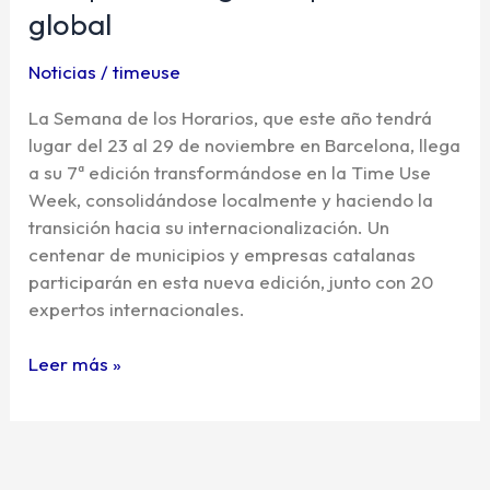
Horarios»
global
se
internacionaliza
Noticias
/
timeuse
para
La Semana de los Horarios, que este año tendrá
poner
lugar del 23 al 29 de noviembre en Barcelona, llega
el
a su 7ª edición transformándose en la Time Use
tiempo
Week, consolidándose localmente y haciendo la
en
transición hacia su internacionalización. Un
la
centenar de municipios y empresas catalanas
agenda
participarán en esta nueva edición, junto con 20
política
expertos internacionales.
global
Leer más »