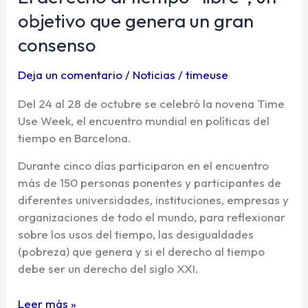
tiempo
objetivo que genera un gran
“libre”,
consenso
un
objetivo
Deja un comentario
/
Noticias
/
timeuse
que
genera
Del 24 al 28 de octubre se celebró la novena Time
un
Use Week, el encuentro mundial en políticas del
gran
tiempo en Barcelona.
consenso
Durante cinco días participaron en el encuentro
más de 150 personas ponentes y participantes de
diferentes universidades, instituciones, empresas y
organizaciones de todo el mundo, para reflexionar
sobre los usos del tiempo, las desigualdades
(pobreza) que genera y si el derecho al tiempo
debe ser un derecho del siglo XXI.
Leer más »