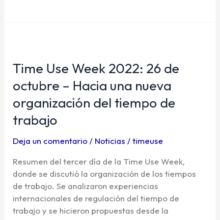
Time
Use
Time Use Week 2022: 26 de
Week
2022:
octubre – Hacia una nueva
26
organización del tiempo de
de
octubre
trabajo
–
Hacia
Deja un comentario
/
Noticias
/
timeuse
una
Resumen del tercer día de la Time Use Week,
nueva
donde se discutió la organización de los tiempos
organización
de trabajo. Se analizaron experiencias
del
internacionales de regulación del tiempo de
tiempo
trabajo y se hicieron propuestas desde la
de