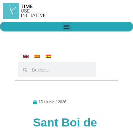
Ir
al
contenido
Who we are
Time Network
Declaration on Time Policies
Buscar
Buscar
15 / junio / 2026
Sant Boi de