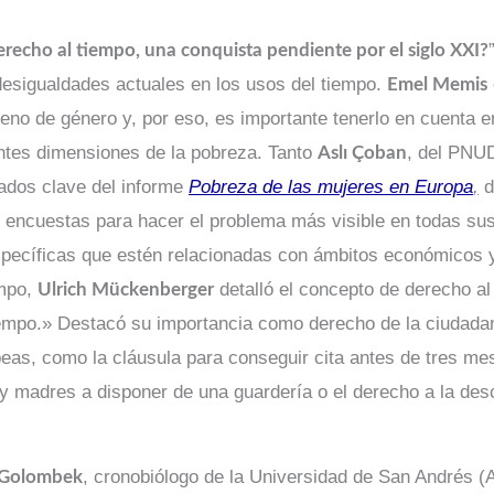
erecho al tiempo, una conquista pendiente por el siglo XXI?
esigualdades actuales en los usos del tiempo.
Emel Memis
o de género y, por eso, es importante tenerlo en cuenta en 
entes dimensiones de la pobreza. Tanto
, del PNU
Aslı Çoban
tados clave del informe
Pobreza de las mujeres en Europa
,
d
as encuestas para hacer el problema más visible en todas s
specíficas que estén relacionadas con ámbitos económicos y
empo,
detalló el concepto de derecho al
Ulrich Mückenberger
iempo.» Destacó su importancia como derecho de la ciudadan
peas, como la cláusula para conseguir cita antes de tres m
 y madres a disponer de una guardería o el derecho a la des
, cronobiólogo de la Universidad de San Andrés (A
 Golombek