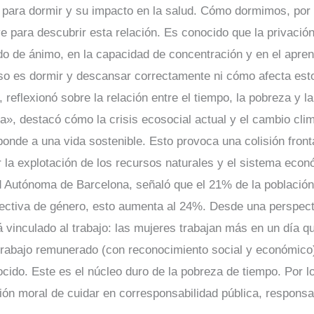
ble para dormir y su impacto en la salud. Cómo dormimos, p
 para descubrir esta relación. Es conocido que la privación
do de ánimo, en la capacidad de concentración y en el apre
so es dormir y descansar correctamente ni cómo afecta est
reflexionó sobre la relación entre el tiempo, la pobreza y la 
da», destacó cómo la crisis ecosocial actual y el cambio cli
onde a una vida sostenible. Esto provoca una colisión fronta
a explotación de los recursos naturales y el sistema econ
ad Autónoma de Barcelona, señaló que el 21% de la población
pectiva de género, esto aumenta al 24%. Desde una perspect
á vinculado al trabajo: las mujeres trabajan más en un día 
trabajo remunerado (con reconocimiento social y económico
ido. Este es el núcleo duro de la pobreza de tiempo. Por lo 
ción moral de cuidar en corresponsabilidad pública, responsa