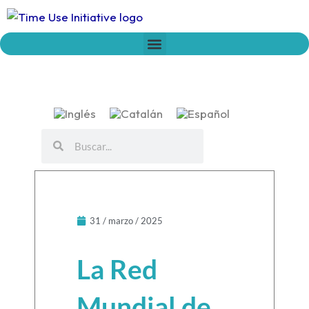
Ir
al
contenido
Who we are
Time Network
Declaration on Time Policies
Buscar
Buscar
31 / marzo / 2025
La Red
Mundial de