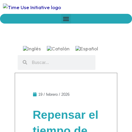
Ir
al
contenido
Who we are
Time Network
Declaration on Time Policies
Buscar
Buscar
19 / febrero / 2026
Repensar el
tiempo de