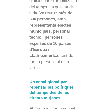
global sobre l’organització
del temps i la qualitat de
vida. Va reunirr
més de
300 persones, amb
representants electes
municipals, personal
tècnic i persones
expertes de 16 països
d’Europa i
Llatinoamèrica
, tant de
forma presencial com
virtual.
Un espai global per
repensar les polítiques
del temps des de les
ciutats mitjanes
El fòrum va ser concebut