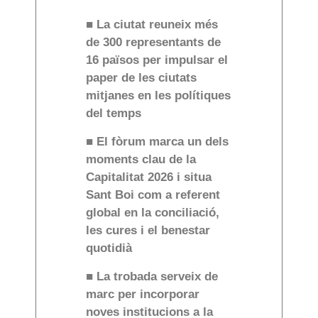
■
La ciutat reuneix m
é
s
de 300 representants de
16 pa
ï
sos per impulsar el
paper de les ciutats
mitjanes en les pol
í
tiques
del temps
■
El f
ò
rum marca un dels
moments clau de la
Capitalitat 2026 i situa
Sant Boi com a referent
global en la conciliaci
ó
,
les cures i el benestar
quotidi
à
■
La trobada serveix de
marc per incorporar
noves institucions a la