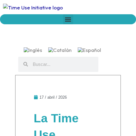
Ir
al
contenido
Who we are
Time Network
Declaration on Time Policies
Buscar
Buscar
17 / abril / 2026
La Time
Use