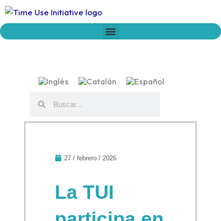
Ir
al
contenido
Who we are
Time Network
Declaration on Time Policies
Buscar
Buscar
27 / febrero / 2026
La TUI
participa en