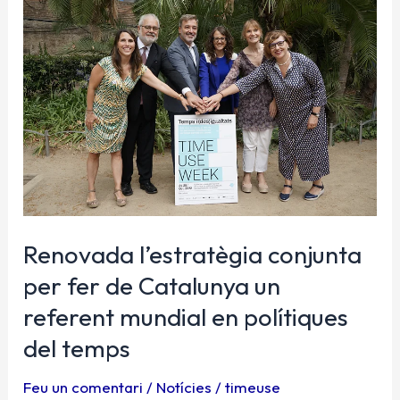
l’estratègia
conjunta
per
fer
de
Catalunya
un
referent
mundial
en
polítiques
Renovada l’estratègia conjunta
del
per fer de Catalunya un
temps
referent mundial en polítiques
del temps
Feu un comentari
/
Notícies
/
timeuse