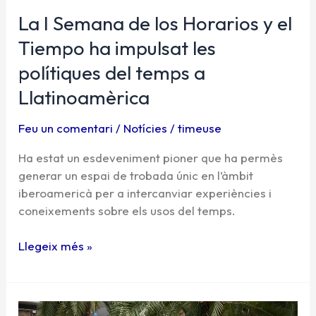
polítiques
La I Semana de los Horarios y el
del
Tiempo ha impulsat les
temps
polítiques del temps a
a
Llatinoamèrica
Llatinoamèrica
Feu un comentari
/
Notícies
/
timeuse
Ha estat un esdeveniment pioner que ha permès
generar un espai de trobada únic en l’àmbit
iberoamericà per a intercanviar experiències i
coneixements sobre els usos del temps.
Llegeix més »
Renovada