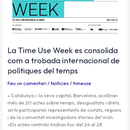
com
a
trobada
internacional
de
polítiques
del
La Time Use Week es consolida
temps
com a trobada internacional de
polítiques del temps
Feu un comentari
/
Notícies
/
timeuse
» Catalunya, i la seva capital, Barcelona, acolliran
més de 20 actes sobre temps, desigualtats i drets,
on hi participaran representants de ciutats, regions
i de la comunitat investigadora d’arreu del món.
»Els actes centrals tindran lloc del 24 al 28