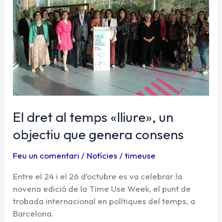
temps
«lliure»,
un
objectiu
que
genera
consens
El dret al temps «lliure», un
objectiu que genera consens
Feu un comentari
/
Notícies
/
timeuse
Entre el 24 i el 26 d’octubre es va celebrar la
novena edició de la Time Use Week, el punt de
trobada internacional en polítiques del temps, a
Barcelona.