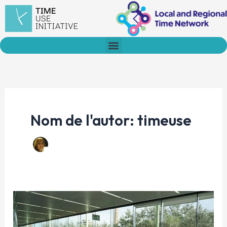
Vés
al
contingut
Nom de l'autor: timeuse
El
dret
al