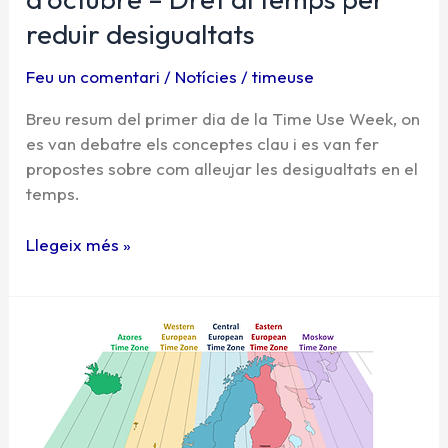
reduir desigualtats
Feu un comentari
/
Notícies
/
timeuse
Breu resum del primer dia de la Time Use Week, on
es van debatre els conceptes clau i es van fer
propostes sobre com alleujar les desigualtats en el
temps.
Llegeix més »
Es
presenta
un
pla
de