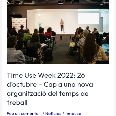
Use
Week
2022:
26
d’octubre
–
Cap
a
una
nova
organització
Time Use Week 2022: 26
del
d’octubre – Cap a una nova
temps
de
organització del temps de
treball
treball
Feu un comentari
/
Notícies
/
timeuse