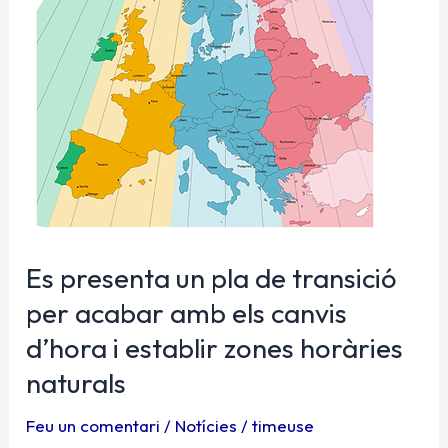
transició
per
acabar
amb
els
canvis
d’hora
i
establir
zones
horàries
Es presenta un pla de transició
naturals
per acabar amb els canvis
d’hora i establir zones horàries
naturals
Feu un comentari
/
Notícies
/
timeuse