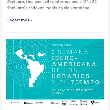
d’octubre, i inclouen cites internacionals (24 i 26
d’octubre) i esdeveniments en clau catalana
Llegeix més »
La
I
Semana
de
los
Horarios
y
el
Tiempo
ha
impulsat
les