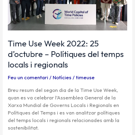
Polítiques
del
temps
locals
i
Time Use Week 2022: 25
regionals
d’octubre – Polítiques del temps
locals i regionals
Feu un comentari
/
Notícies
/
timeuse
Breu resum del segon dia de la Time Use Week,
quan es va celebrar l’Assemblea General de la
Xarxa Mundial de Governs Locals i Regionals en
Polítiques del Temps i es van analitzar polítiques
del temps locals i regionals relacionades amb la
sostenibilitat.