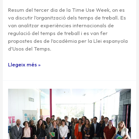
Resum del tercer dia de la Time Use Week, on es
va discutir l’organització dels temps de treball. Es
van analitzar experiències internacionals de
regulació del temps de treball i es van fer
propostes des de l’acadèmia per la Llei espanyola
d’Usos del Temps.
Llegeix més »
Time
Use
Week
2022:
25
d’octubre
–