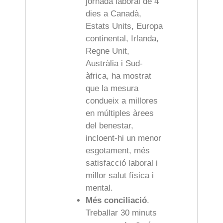
jornada laboral de 4
dies a Canadà,
Estats Units, Europa
continental, Irlanda,
Regne Unit,
Austràlia i Sud-
àfrica, ha mostrat
que la mesura
condueix a millores
en múltiples àrees
del benestar,
incloent-hi un menor
esgotament, més
satisfacció laboral i
millor salut física i
mental.
Més conciliació
.
Treballar 30 minuts