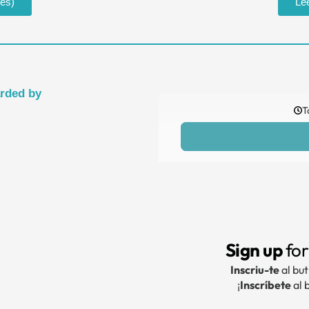
lés)
Lee
arded by