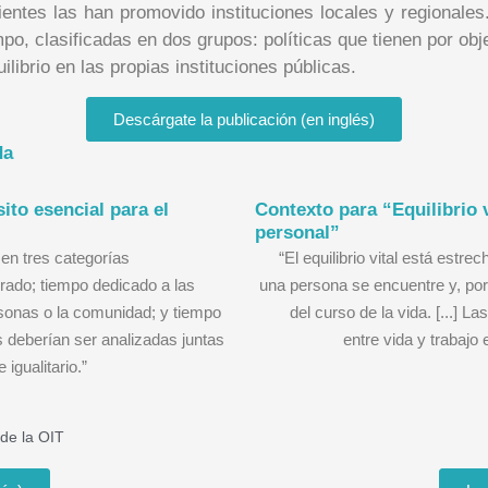
lientes las han promovido instituciones locales y regionales
mpo, clasificadas en dos grupos: políticas que tienen por obj
librio en las propias instituciones públicas.
Descárgate la publicación (en inglés)
da
sito esencial para el
Contexto para “Equilibrio v
personal”
 en tres categorías
“El equilibrio vital está estr
rado; tiempo dedicado a las
una persona se encuentre y, por 
sonas o la comunidad; y tiempo
del curso de la vida. [...] L
 deberían ser analizadas juntas
entre vida y trabajo
 igualitario.”
de la OIT