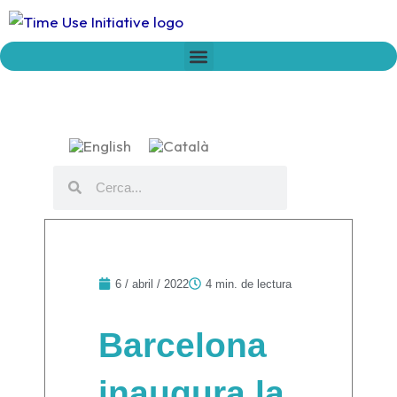
Vés
al
contingut
Who we are
Time Network
Declaration on Time Policies
Search
Search
6 / abril / 2022
4 min. de lectura
Barcelona
inaugura la