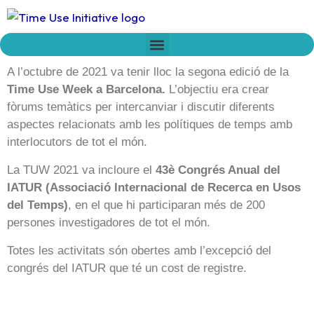
Vés
al
contingut
Who we are
Time Network
Declaration on Time Policies
A l’octubre de 2021 va tenir lloc la segona edició de la
Time Use Week a Barcelona.
L’objectiu era crear
fòrums temàtics per intercanviar i discutir diferents
aspectes relacionats amb les polítiques de temps amb
interlocutors de tot el món.
La TUW 2021 va incloure el
43è Congrés Anual del
IATUR (Associació Internacional de Recerca en Usos
del Temps)
, en el que hi participaran més de 200
persones investigadores de tot el món.
Totes les activitats són obertes amb l’excepció del
congrés del IATUR que té un cost de registre.