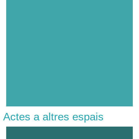
Actes a altres espais
Declaració de
Barcelona en