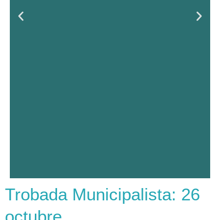
Trobada Municipalista: 26
Inauguració de la
octubre
TUW2021