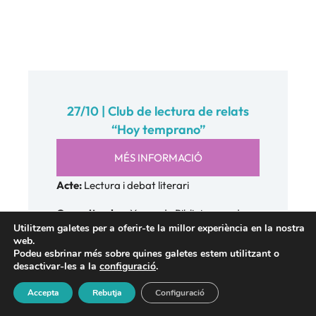
27/10 | Club de lectura de relats
“Hoy temprano”
MÉS INFORMACIÓ
Acte:
Lectura i debat literari
Organitzador:
Xarxa de Biblioteques de
Utilitzem galetes per a oferir-te la millor experiència en la nostra
Cornellà – Ajuntament de Cornellà
web.
Dia i Hora:
27/10 | 19:00–20:15
Podeu esbrinar més sobre quines galetes estem utilitzant o
desactivar-les a la
configuració
.
Lloc:
Biblioteca Central (Mn. Andreu, 15)
Accepta
Rebutja
Configuració
Amb inscripció prèvia al web de la Xarxa de
Biblioteques de Cornellà o telefònicament a