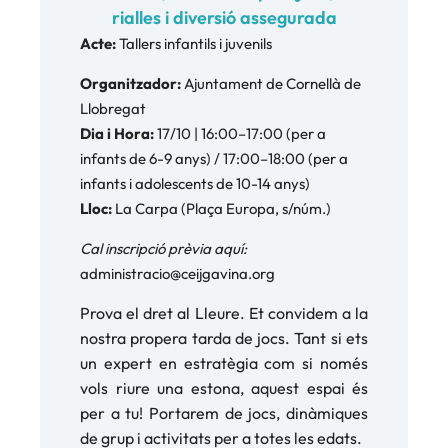
rialles i diversió assegurada
Acte:
Tallers infantils i juvenils
Organitzador:
Ajuntament de Cornellà de
Llobregat
Dia i Hora:
17/10 | 16:00–17:00 (per a
infants de 6-9 anys) / 17:00–18:00 (per a
infants i adolescents de 10-14 anys)
Lloc:
La Carpa (Plaça Europa, s/núm.)
Cal inscripció prèvia aquí:
administracio@ceijgavina.org
Prova el dret al Lleure. Et convidem a la
nostra propera tarda de jocs. Tant si ets
un expert en estratègia com si només
vols riure una estona, aquest espai és
per a tu! Portarem de jocs, dinàmiques
de grup i activitats per a totes les edats.