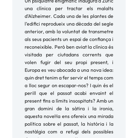
Un psiquiatre enigmàtic inaugura a Zúric
una clínica per tractar els malalts
d’Alzheimer. Cada una de les plantes de
l’edifici reprodueix una dècada del segle
anterior, amb la voluntat de transmetre
als seus pacients un espai de confiança i
reconeixible. Però ben aviat la clínica és
visitada per ciutadans corrents que
volen fugir del seu propi present, i
Europa es veu abocada a una nova idea:
quin dret tenim a fer servir el temps com
a lloc segur on escapar-nos? I quin és el
perill que el passat acabi envaint el
present fins a límits insospitats? Amb un
gran domini de la sàtira i la ironia,
aquesta novel·la ens ofereix una mirada
política sobre el passat, la història i la
nostàlgia com a refugi dels possibles