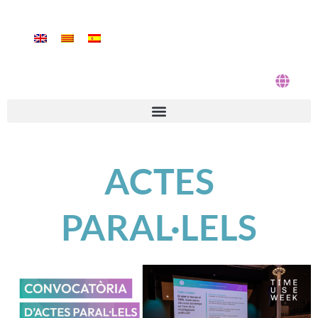
Vés
al
contingut
ACTES
PARAL·LELS